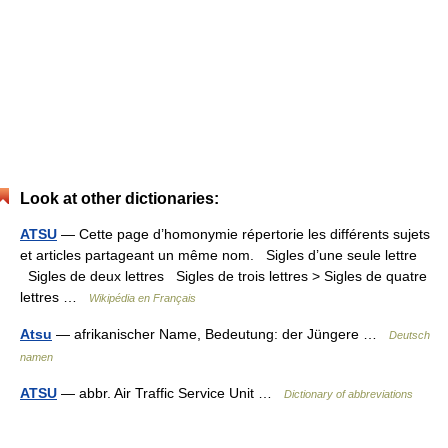
Look at other dictionaries:
ATSU
— Cette page d’homonymie répertorie les différents sujets
et articles partageant un même nom. Sigles d’une seule lettre
Sigles de deux lettres Sigles de trois lettres > Sigles de quatre
lettres …
Wikipédia en Français
Atsu
— afrikanischer Name, Bedeutung: der Jüngere …
Deutsch
namen
ATSU
— abbr. Air Traffic Service Unit …
Dictionary of abbreviations