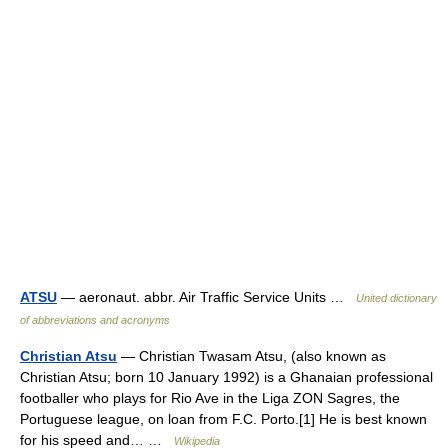
ATSU
— aeronaut. abbr. Air Traffic Service Units …
United dictionary
of abbreviations and acronyms
Christian Atsu
— Christian Twasam Atsu, (also known as
Christian Atsu; born 10 January 1992) is a Ghanaian professional
footballer who plays for Rio Ave in the Liga ZON Sagres, the
Portuguese league, on loan from F.C. Porto.[1] He is best known
for his speed and… …
Wikipedia