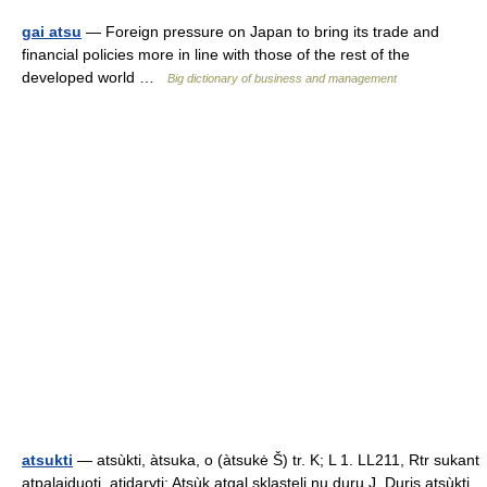
gai atsu
— Foreign pressure on Japan to bring its trade and
financial policies more in line with those of the rest of the
developed world …
Big dictionary of business and management
atsukti
— atsùkti, àtsuka, o (àtsukė Š) tr. K; L 1. LL211, Rtr sukant
atpalaiduoti, atidaryti: Atsùk atgal skląstelį nu durų J. Duris atsùkti