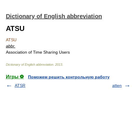
Dictionary of English abbreviation
ATSU
ATSU
abbr.
Association of Time Sharing Users
Dictionary of English abbreviation
.
2013
.
Игры ⚽
Поможем решить контрольную работу
ATSR
atten