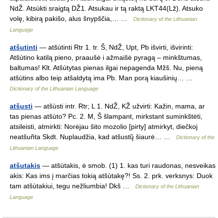
NdŽ. Atsùkti sraigtą DŽ1. Atsukau ir tą raktą LKT44(Lž). Atsuko
volę, kibirą pakišo, alus šnypščia,… …
Dictionary of the Lithuanian
Language
atšutinti
— atšùtinti Rtr 1. tr. Š, NdŽ, Upt, Pb išvirti, išvirinti:
Atšùtino katilą pieno, praaušė i ažmaišė pyragą – minkštumas,
baltumas! Klt. Atšùtytas pienas ilgai nepagenda Mžš. Nu, pieną
atšùtins albo teip atšaldytą ima Pb. Man porą kiaušinių… …
Dictionary of the Lithuanian Language
atšusti
— atšùsti intr. Rtr; L 1. NdŽ, KŽ užvirti: Kažin, mama, ar
tas pienas atšùto? Pc. 2. M, Š šlampant, mirkstant suminkštėti,
atsileisti, atmirkti: Norėjau šito mozolio [pirty] atmirkyt, diečkoj
neatšuñta Skdt. Nuplaudžia, kad atšustų̃ šiaurė… …
Dictionary of the
Lithuanian Language
atšutakis
— atšùtakis, ė smob. (1) 1. kas turi raudonas, nesveikas
akis: Kas ims į marčias tokią atšùtakę?! Ss. 2. prk. verksnys: Duok
tam atšùtakiui, tegu nežliumbia! Dkš …
Dictionary of the Lithuanian
Language