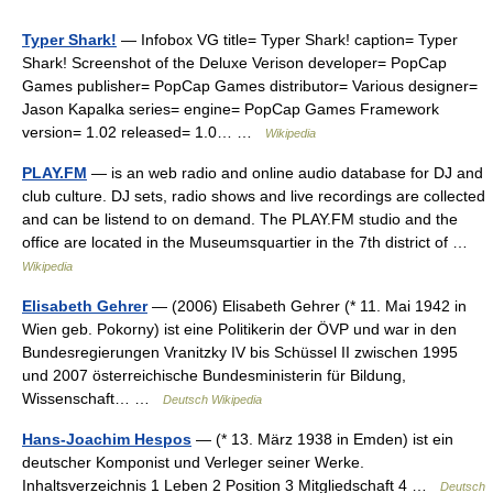
Typer Shark!
— Infobox VG title= Typer Shark! caption= Typer
Shark! Screenshot of the Deluxe Verison developer= PopCap
Games publisher= PopCap Games distributor= Various designer=
Jason Kapalka series= engine= PopCap Games Framework
version= 1.02 released= 1.0… …
Wikipedia
PLAY.FM
— is an web radio and online audio database for DJ and
club culture. DJ sets, radio shows and live recordings are collected
and can be listend to on demand. The PLAY.FM studio and the
office are located in the Museumsquartier in the 7th district of …
Wikipedia
Elisabeth Gehrer
— (2006) Elisabeth Gehrer (* 11. Mai 1942 in
Wien geb. Pokorny) ist eine Politikerin der ÖVP und war in den
Bundesregierungen Vranitzky IV bis Schüssel II zwischen 1995
und 2007 österreichische Bundesministerin für Bildung,
Wissenschaft… …
Deutsch Wikipedia
Hans-Joachim Hespos
— (* 13. März 1938 in Emden) ist ein
deutscher Komponist und Verleger seiner Werke.
Inhaltsverzeichnis 1 Leben 2 Position 3 Mitgliedschaft 4 …
Deutsch