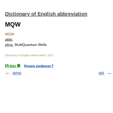
Dictionary of English abbreviation
MQW
MQW
abbr.
phys.
MultiQuantum Wells
Dictionary of English abbreviation
.
2013
.
Игры ⚽
Нужен реферат?
MPW
MR