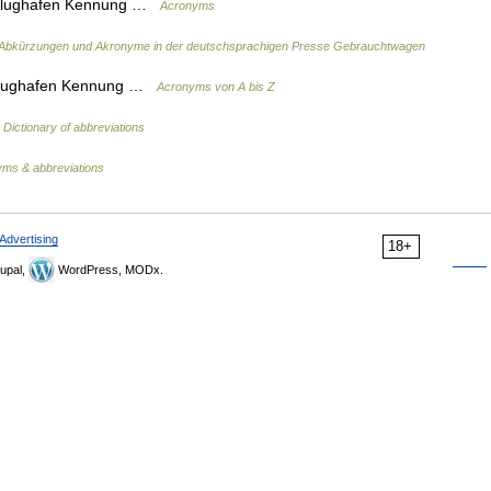
 Flughafen Kennung …
Acronyms
Abkürzungen und Akronyme in der deutschsprachigen Presse Gebrauchtwagen
e Fughafen Kennung …
Acronyms von A bis Z
…
Dictionary of abbreviations
yms & abbreviations
Advertising
18+
upal,
WordPress, MODx.