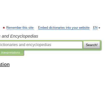
Remember this site
Embed dictionaries into your website
EN
s and Encyclopedias
Search!
Interpretations
ation