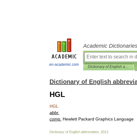
Academic Dictionarie
en-academic.com
Dictionary of English abbreviation
Dictionary of English abbrevi
HGL
HGL
abbr
.
comp
.
Hewlett
Packard
Graphics
Language
Dictionary
of
English
abbreviation
.
2013
.