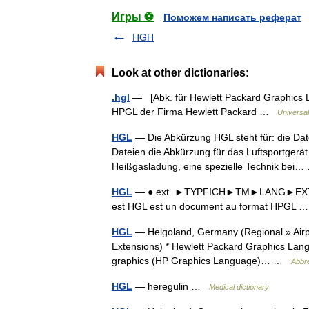
Игры ⚽
Поможем написать реферат
HGH
Look at other dictionaries:
.hgl
— [Abk. für Hewlett Packard Graphics La
HPGL der Firma Hewlett Packard …
Universa
HGL
— Die Abkürzung HGL steht für: die Da
Dateien die Abkürzung für das Luftsportgerä
Heißgasladung, eine spezielle Technik be
HGL
— ● ext. ►TYPFICH►TM►LANG►EXT Hewle
est HGL est un document au format HPGL
HGL
— Helgoland, Germany (Regional » Airpor
Extensions) * Hewlett Packard Graphics Lang
graphics (HP Graphics Language)… …
Abbre
HGL
— heregulin …
Medical dictionary