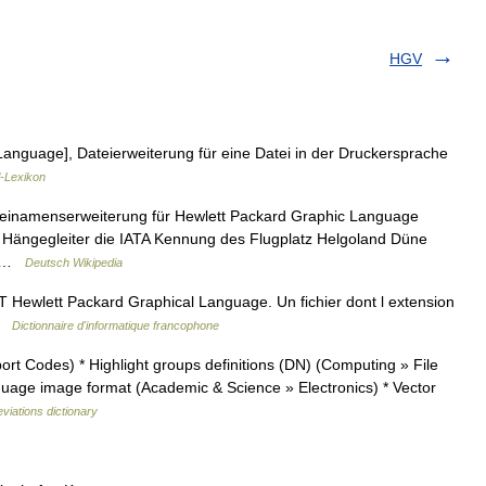
HGV
nguage], Dateierweiterung für eine Datei in der Druckersprache
l-Lexikon
teinamenserweiterung für Hewlett Packard Graphic Language
t Hängegleiter die IATA Kennung des Flugplatz Helgoland Düne
i… …
Deutsch Wikipedia
tt Packard Graphical Language. Un fichier dont l extension
 …
Dictionnaire d'informatique francophone
t Codes) * Highlight groups definitions (DN) (Computing » File
uage image format (Academic & Science » Electronics) * Vector
viations dictionary