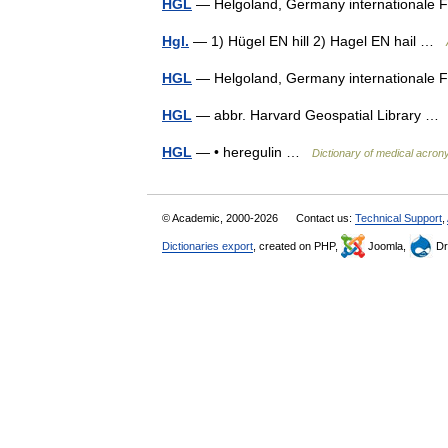
HGL
— Helgoland, Germany internationale
Hgl.
— 1) Hügel EN hill 2) Hagel EN hail …
HGL
— Helgoland, Germany international
HGL
— abbr. Harvard Geospatial Library 
HGL
— • heregulin …
Dictionary of medical acron
© Academic, 2000-2026
Contact us:
Technical Support
,
Dictionaries export
, created on PHP,
Joomla,
Dr