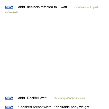
DBW
— abbr. decibels referred to 1 watt …
Dictionary of English
abbreviation
DBW
— abbr. DeciBel Watt …
Dictionary of abbreviations
DBW
— • desired breast width; • desirable body weight …