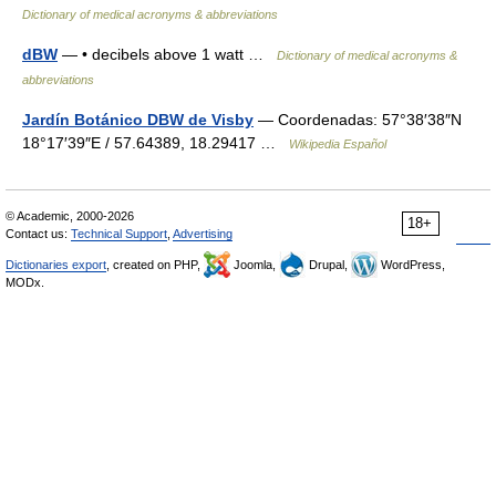
Dictionary of medical acronyms & abbreviations
dBW
— • decibels above 1 watt …
Dictionary of medical acronyms &
abbreviations
Jardín Botánico DBW de Visby
— Coordenadas: 57°38′38″N
18°17′39″E / 57.64389, 18.29417 …
Wikipedia Español
© Academic, 2000-2026
18+
Contact us:
Technical Support
,
Advertising
Dictionaries export
, created on PHP,
Joomla,
Drupal,
WordPress,
MODx.