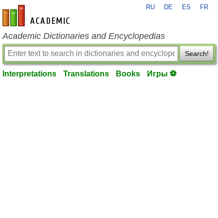
RU
DE
ES
FR
en-academic.com
Academic Dictionaries and Encyclopedias
Search!
Interpretations
Translations
Books
Игры ⚽