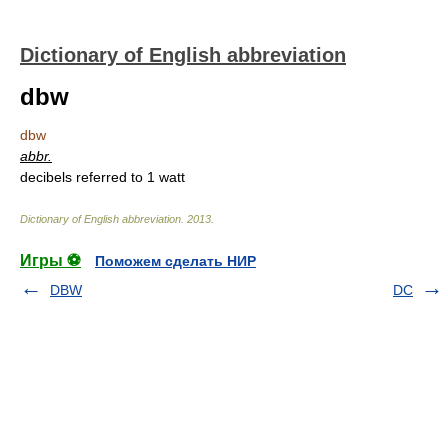
Dictionary of English abbreviation
dbw
dbw
abbr.
decibels referred to 1 watt
Dictionary of English abbreviation
.
2013
.
Игры ⚽
Поможем сделать НИР
DBW
DC