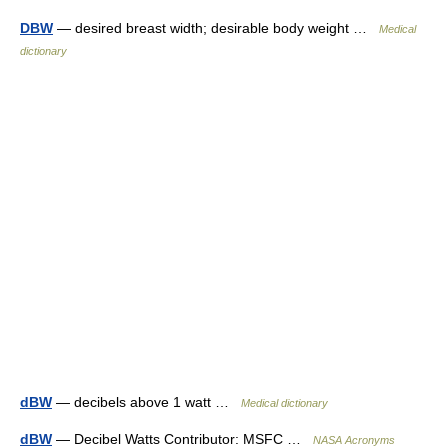
DBW
— desired breast width; desirable body weight …
Medical
dictionary
dBW
— decibels above 1 watt …
Medical dictionary
dBW
— Decibel Watts Contributor: MSFC …
NASA Acronyms