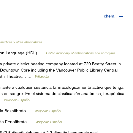
chem.
s médicas y otras abreviaturas
tion Language (HDL) …
United dictionary of abbreviations and acronyms
 private district heating company located at 720 Beatty Street in
 Downtown Core including the Vancouver Public Library Central
abeth Theatre,… …
Wikipedia
iante a cualquier sustancia farmacológicamente activa que tenga
dos en sangre. En el sistema de clasificación anatómica, terapéutica
 …
Wikipedia Español
eda Bezafibrato …
Wikipedia Español
eda Fenofibrato …
Wikipedia Español
 (2,5 dimethylphenoxy) 2,2 dimethyl pentanoic acid