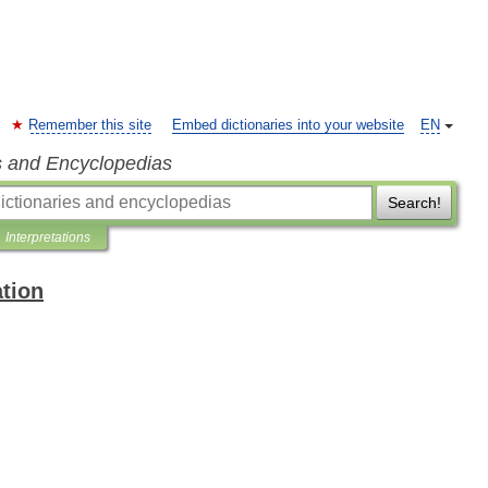
Remember this site
Embed dictionaries into your website
EN
s and Encyclopedias
Search!
Interpretations
ation