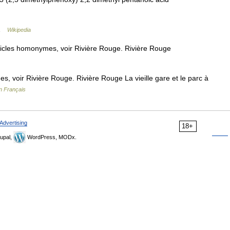
 …
Wikipedia
icles homonymes, voir Rivière Rouge. Rivière Rouge
, voir Rivière Rouge. Rivière Rouge La vieille gare et le parc à
n Français
Advertising
18+
upal,
WordPress, MODx.