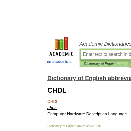
Academic Dictionarie
en-academic.com
Dictionary of English abbreviation
Dictionary of English abbrevi
CHDL
CHDL
abbr
.
Computer
Hardware
Description
Language
Dictionary
of
English
abbreviation
.
2013
.