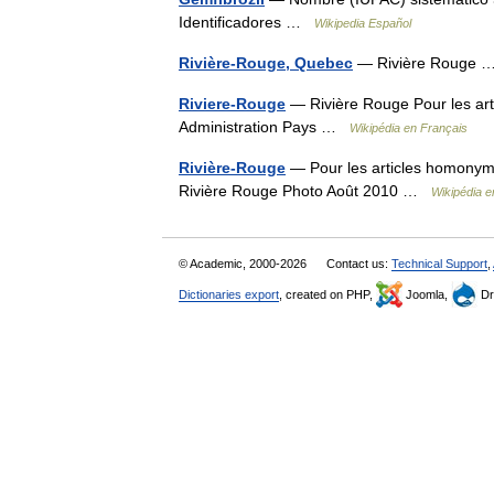
Identificadores …
Wikipedia Español
Rivière-Rouge, Quebec
— Rivière Rouge
Riviere-Rouge
— Rivière Rouge Pour les art
Administration Pays …
Wikipédia en Français
Rivière-Rouge
— Pour les articles homonymes
Rivière Rouge Photo Août 2010 …
Wikipédia e
© Academic, 2000-2026
Contact us:
Technical Support
,
Dictionaries export
, created on PHP,
Joomla,
Dr