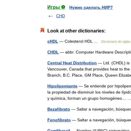
Игры ⚽
Нужно сделать НИР?
CHD
Look at other dictionaries:
cHDL
— Colesterol HDL …
Diccionario de sigla
CHDL
— abbr. Computer Hardware Descrip
Central Heat Distribution
— Ltd. (CHDL) is a
Vancouver, Canada that provides heat to the
Branch, B.C. Place, GM Place, Queen Eliz
Hipolipemiante
— Se entiende por hipolipem
la propiedad de disminuir los niveles de lípi
y química, forman un grupo homogéneo…
Bezafibrato
— Saltar a navegación, búsqu
Fenofibrato
— Saltar a navegación, búsqu
Gemfibrozil
— Nombre (IUPAC) sistemático 5